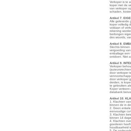
Verkoper is te a
koper met de ve
van verkoper op
schaden, kosten
Artikel 7. E
Alle geleverde 
koper volledig 
voldaan of verk
rekening worden
bedongen eigend
des woords, van
Artikel 8. EM
Slechts binnen 
vergoeding van
emballage een w
ontdoen. Niet a
Artikel 9. I
Verkoper behoud
(auteursrechten
door verkoper t
vennootschappe
door verkoper g
derden, is kope
te gebruiken al
Koper verleent 
databank berust
Artikel 10. K
1. Klachten van
binnen de in d
2. Geen enkele 
eenvoudige cont
3. Klachten be
binnen 14 dage
4. Klachten ov
goederen heeft 
houdbaarheid is
5. De ondeugdel