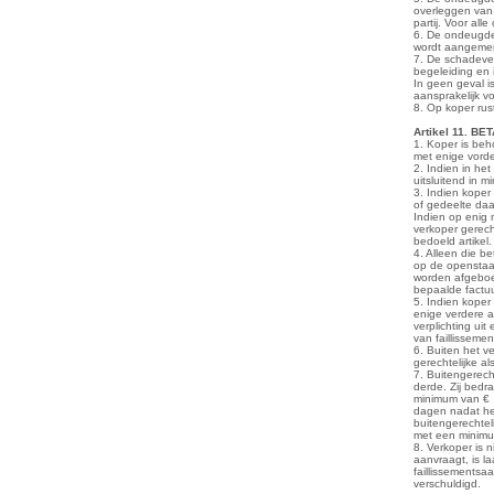
overleggen van 
partij. Voor al
6. De ondeugdel
wordt aangemerk
7. De schadeve
begeleiding en 
In geen geval i
aansprakelijk 
8. Op koper rus
Artikel 11. B
1. Koper is beh
met enige vorde
2. Indien in he
uitsluitend in 
3. Indien koper
of gedeelte daa
Indien op enig 
verkoper gerech
bedoeld artikel.
4. Alleen die b
op de openstaan
worden afgebo
bepaalde factuu
5. Indien koper
enige verdere a
verplichting ui
van faillissemen
6. Buiten het v
gerechtelijke al
7. Buitengerech
derde. Zij bedr
minimum van € 
dagen nadat hem
buitengerechtel
met een mini
8. Verkoper is 
aanvraagt, is l
faillissementsa
verschuldigd.