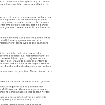
ing of tot verdere levering over te gaan. Indien
tende leveringsplicht, onverminderd het recht
it deze of eerdere leveranties van verkoper op
en koper niet aan zijn verplichtingen heeft
de terugname verbonden kosten zullen koper in
ugname blijken te hebben. Het in dit artikel
erde goederen, een en ander in de ruimste zin
 die in rekening was gebracht, geeft recht op
iftelijk kennis gegeven, waarna deze
verplichting tot schadevergoeding daarvan te
t dat de intellectuele eigendomsrechten
ekochte goederen, c.q. met betrekking tot de
berusten bij verkoper, c.q. bij een van de
ouden zich ter zake te gedragen conform de
dit artikel bedoeld inbreuk wordt gemaakt door
merk of ander onderscheidingsteken van verkoper
 te nemen en te gebruiken. Alle rechten op deze
ftelijk ter kennis van verkoper worden gebracht
 het beweerd gebrek aan de goederen door
ke afwijkingen van kleuren en eigenschappen.
berekende prijs kunnen slechts gedaan worden
oper de ondeugdelijkheid van de geleverde
erpakking een kortere termijn van
 - slechts worden aangetoond door het