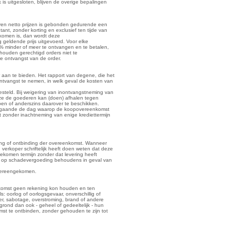
s uitgesloten, blijven de overige bepalingen
egeven netto prijzen is gebonden gedurende een
tant, zonder korting en exclusief ten tijde van
ekomen is, dan wordt deze
g geldende prijs uitgevoerd. Voor elke
% minder of meer te ontvangen en te betalen,
gehouden gerechtigd orders niet te
e ontvangst van de order.
r aan te bieden. Het rapport van degene, die het
ontvangst te nemen, in welk geval de kosten van
esteld. Bij weigering van inontvangstneming van
deze de goederen kan (doen) afhalen tegen
en of anderszins daarover te beschikken.
, ingaande de dag waarop de koopovereenkomst
t zonder inachtneming van enige krediettermijn
ding of ontbinding der overeenkomst. Wanneer
verkoper schriftelijk heeft doen weten dat deze
ekomen termijn zonder dat levering heeft
t op schadevergoeding behoudens in geval van
 overeengekomen.
nkomst geen rekening kon houden en ten
: oorlog of oorlogsgevaar, onverschillig of
roer, sabotage, overstroming, brand of andere
grond dan ook - geheel of gedeeltelijk - hun
st te ontbinden, zonder gehouden te zijn tot