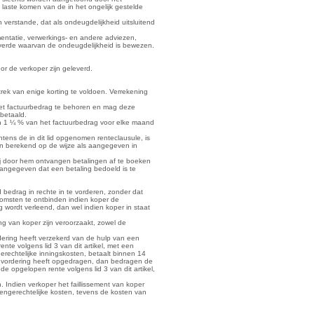
aste komen van de in het ongelijk gestelde
verstande, dat als ondeugdelijkheid uitsluitend
entatie, verwerkings- en andere adviezen,
everde waarvan de ondeugdelijkheid is bewezen.
or de verkoper zijn geleverd.
rek van enige korting te voldoen. Verrekening
 het factuurbedrag te behoren en mag deze
 betaald.
 van 1 ¼ % van het factuurbedrag voor elke maand
htens de in dit lid opgenomen renteclausule, is
den berekend op de wijze als aangegeven in
vrij door hem ontvangen betalingen af te boeken
angegeven dat een betaling bedoeld is te
d bedrag in rechte in te vorderen, zonder dat
komsten te ontbinden indien koper de
 wordt verleend, dan wel indien koper in staat
ing van koper zijn veroorzaakt, zowel de
ordering heeft verzekerd van de hulp van een
te volgens lid 3 van dit artikel, met een
echtelijke inningskosten, betaalt binnen 14
invordering heeft opgedragen, dan bedragen de
e opgelopen rente volgens lid 3 van dit artikel,
n. Indien verkoper het faillissement van koper
engerechtelijke kosten, tevens de kosten van