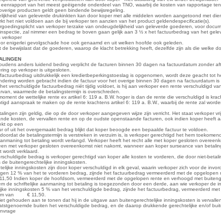
eenrapport van het meest geëigende onderdeel van TNO, waarbij de kosten van rapportage ten l
le overige producten geldt geen bindende bewijsregeling.
ijkheid van geleverde drukinkten kan door koper met alle middelen worden aangetoond met dien 
t het niet voldoen aan de bij verkoper ten aanzien van het product geldendespecificatie(s).
rgoedingsplicht van verkoper terzake van ondeugdelijkheid van geleverde goederen, voor docum
inspectie, zal nimmer een bedrag te boven gaan gelijk aan 3 ½ x het factuurbedrag van het gel
s verkoper
voor enigerlei gevolgschade hoe ook genaamd en uit welken hoofde ook geleden.
t de bewijslast dat de goederen, waarop de klacht betrekking heeft, dezelfde zijn als die welke do
ETALINGEN
oudens anders luidend beding verplicht de facturen binnen 30 dagen na factuurdatum zonder aft
ring op verkoper is uitgesloten.
t factuurbedrag uitdrukkelijk een kredietbeperkingstoeslag is opgenomen, wordt deze geacht tot
mindering worden gebracht indien de factuur voor het overige binnen 30 dagen na factuurdatum is
 het verschuldigde factuurbedrag niét tijdig voldoet, is hij aan verkoper een rente verschuldigd
rvan, waarmede de betalingstermijn is overschreden.
moment de wettelijke rente ex artikel 6: 119 a. B.W. hoger is dan de rente die verschuldigd is krac
tigd aanspraak te maken op de rente krachtens artikel 6: 119 a. B.W., waarbij de rente zal wor
etalingen zijn geldig, die op de door verkoper aangegeven wijze zijn verricht. Het staat verkoper 
de kosten, de vervallen rente en op de oudste openstaande facturen, ook indien koper heeft a
ekt op een
r of uit het overgemaakt bedrag blijkt dat koper beoogde een bepaalde factuur te voldoen.
 doordat de betalingstermijn is verstreken in verzuim is, is verkoper gerechtigd het hem toekomen
anmaning tot betaling wordt verlangd. Verkoper heeft het recht alle met koper gesloten overeen
t een met verkoper gesloten overeenkomst niet nakomt, wanneer aan koper surseance van betaling
t wordt verklaard.
erschuldigde bedrag is verkoper gerechtigd van koper alle kosten te vorderen, die door niet-betal
s de buitengerechtelijke inningskosten.
telijke inningskosten zijn door koper verschuldigd in elk geval, waarin verkoper zich voor de inv
agen 12 % van het te vorderen bedrag, zijnde het factuurbedrag vermeerderd met de opgelopen ren
11,50 Indien koper de hoofdsom, vermeerderd met de opgelopen rente en verhoogd met buitenger
 de schriftelijke aanmaning tot betaling is toegezonden door een derde, aan wie verkoper de 
ijke inningskosten 5 % van het verschuldigde bedrag, zijnde het factuurbedrag, vermeerderd met d
mum van € 11,50.
niet gehouden aan te tonen dat hij in de uitgave aan buitengerechtelijke inningskosten is vervalle
aatstgenoemde buiten het verschuldigde bedrag, en de daarop drukkende gerechtelijke en/of buit
anvrage