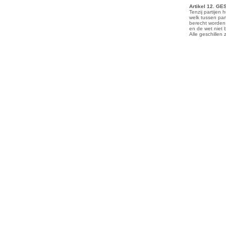
Artikel 12. G
Tenzij partijen
welk tussen par
berecht worden 
en de wet niet 
Alle geschillen