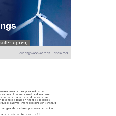
ings
zandleven engineering
leveringsvoorwaarden
disclaimer
vereenkomsten van koop en verkoop en
er aanvaardt de toepasselijkheid van deze
voorwaarden worden door de verkoper niet
n toepassing tenzij en nadat de bedoelde
stuurder daarvan) van toepassing zijn verklaard
h brengen, dat die Inkoopvoorwaarden ook op
den beheerste aanbiedingen en/of