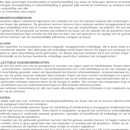
llen tijde gerechtigd vooruitbetaling of zekerheidstelling van koper te verlangen alvorens tot lever
rlangde vooruitbetaling of zekerheidstelling in gebreke blijft vervalt de eventueel op verkoper rus
 vergoeding van alle
 en interessen door koper.
IGENDOMSVOORBEHOUD
goederen blijven uitsluitend eigendom van verkoper tot aan het moment waarop alle vorderingen u
door koper zijn gekweten. De goederen kunnen terstond door verkoper worden teruggevorderd indi
oper aanleiding heeft aan te nemen dat koper niet aan zijn verplichtingen zal voldoen. De aan 
 gebracht. Bij terugname zal worden gecrediteerd op basis van de waarde die de goederen bij ter
omsvoorbehoud laat onverlet het feit dat het risico van het gebruik en de opslag van de gelev
af het moment van de daadwerkelijke aflevering overgaat op koper.
BALLAGE
zes maanden na factuurdatum, franco magazijn, teruggezonden emballage, die in gave staat is en
 berekende waarde. Van afkeuring van emballage wordt koper binnen 30 dagen na ontvangst schr
eek te zijner beschikking wordt gehouden, na afloop waarvan verkoper vrij is zich zonder enige 
fzonderlijk op de factuur berekende emballage wordt door verkoper niet teruggenomen.
NTELLECTUELE EIGENDOMSRECHTEN
t zich het recht voor om de goederen te voorzien van eigen naam en fabrieksmerk. Koper erken
, octrooirechten, merkenrechten, handelsnaamrechten etc.) met betrekking tot de van verkoper g
er beschikking gestelde zaken als bijvoorbeeld technische informatiebladen, reclamemateriaal etc. 
n van de groep waarvan verkoper deel uitmaakt. Koper zal deze rechten eerbiedigen en is geh
egeven instructies. Voorzover koper constateert dat op de intellectuele eigendomsrechten als in 
r gehouden verkoper daarvan direct op de hoogte te stellen. Het is koper niet toegestaan enig 
s (onderdeel van) een internetdomeinnaam of alfanumeriek telefoonnummer.
aan verkoper toestemming om alle van koper afkomstige (verkoop) informatie in een databank op
en bij de verkoper.
LACHTEN
 welke aard dan ook, schorten de betalingsverplichting van koper niet op en kunnen slechts schri
eze paragraaf omschreven termijnen.
klacht is ontvankelijk wanneer koper tot verwerking of doorlevering is overgegaan terwijl koper
role had kunnen constateren. Geen klacht is toegelaten op grond van technische onvermijdelij
treffende manco's, verkeerde opmaak, gewichten, aantallen of betreffende de emballage en de 
n na aflevering der goederen.
er kwaliteit van de geleverde goederen kunnen slechts gedaan worden binnen 14 dagen nadat k
ontdekt, doch in geen geval later dan zes maanden na levering van de goederen. Indien op de v
 vermeld dienen de klachten binnen deze termijn te worden ingediend.
ijkheid van geleverde verfproducten kan door koper - met uitsluiting van elk ander bewijsmiddel