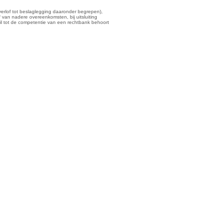
verlof tot beslaglegging daaronder begrepen),
van nadere overeenkomsten, bij uitsluiting
il tot de competentie van een rechtbank behoort