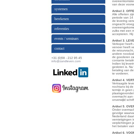
overeenkomsten 
van deze voorw
systemen
Artikel 2. O
Alle offerten zi
periode van 14 d
berekenen
de levering ver
ongeacht vroege
overeengekomen 
referenties
zulks met een mi
accepteren. Hij
events / seminars
Artikel 3. LEV
Verkoper heeft 
vervoer heeft v
contact
de retourvracht
andere noodzake
de goederen zal
+31 (0)58 - 212 95 45
contante betali
info@zandleven.com
Indien bij leve
gesloten is. Na
betaling van d
te vorderen.
Artikel 4. V
Vertraagde leve
nochtans bij de
termijn in geen
plaatsgevonden
overmacht aan de
onverwijld schri
Artikel 5. OV
Onder overmach
gevolge waarvan
Nederland daarb
vernietigingen 
verplichtingen 
het betalen va
Artikel 6. V