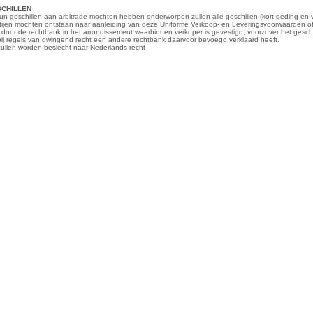
ESCHILLEN
 hun geschillen aan arbitrage mochten hebben onderworpen zullen alle geschillen (kort geding en 
tijen mochten ontstaan naar aanleiding van deze Uniforme Verkoop- en Leveringsvoorwaarden of 
door de rechtbank in het arrondissement waarbinnen verkoper is gevestigd, voorzover het gesch
bij regels van dwingend recht een andere rechtbank daarvoor bevoegd verklaard heeft.
 zullen worden beslecht naar Nederlands recht