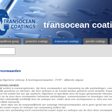
transocean coat
zandleven groep
protective coatings
transocean coatings
powder coatings
voorwaarden
p Algemene verkoop- & leveringsvoorwaarden VVVF - vijftiende uitgave
EPASSELIJKHEID
elijk anders is overeengekomen, zijn deze voorwaarden van toepassing op alle aanbiedingen, o
alle goederen en diensten, die door verkoper in de handel worden gebracht en/of verstrekt. Kop
r het enkele feit van zijn opdracht. Algemene of specifieke door de koper gehanteerde Inkoop
jn op de door deze voorwaarden beheerste aanbiedingen, overeenkomsten en leveringen niet va
en uitdrukkelijk schriftelijk door de verkoper (en, indien deze een rechtspersoon is, door een be
cifieke transactie.
 deze wijze van de toepasselijkheid van zodanige Inkoopvoorwaarden zal in geen geval met zic
ies tussen koper en verkoper van toepassing (zullen) zijn.
zover een aanbieding en/of overeenkomst tussen koper en verkoper van de door deze voorwaar