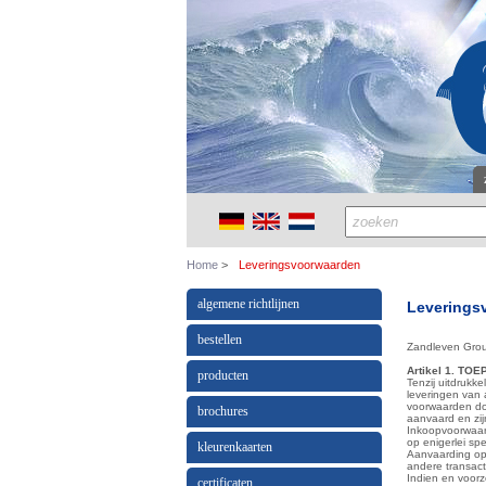
Home
Leveringsvoorwaarden
algemene richtlijnen
Leverings
bestellen
Zandleven Grou
Artikel 1. TO
producten
Tenzij uitdrukk
leveringen van 
voorwaarden doo
brochures
aanvaard en zi
Inkoopvoorwaard
op enigerlei spe
kleurenkaarten
Aanvaarding op
andere transact
Indien en voor
certificaten