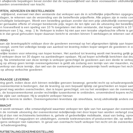
afwijkende bepalingen bevat zonder dat de toepasselijkheid van deze voorwaarden uitdrukkelijk i
aarden onverminderd van kracht.
FFERTEN, ADVIEZEN EN BESTELLINGEN
jn vrijblijvend, evenwel met dien verstande dat verkoper aan de in schriftelijke prijsofferten opg
agen, te rekenen van de verzending van de betreffende prijsofferte. Alle prijzen zijn in netto con
schuldigde belastingen. Wordt een bestelling gedaan zonder dat een prijs uitdrukkelijk overeeng
r gemaakte offerte of vroeger berekende prijs, tegen de ten tijde van de uitvoering der bestellin
hoeveelheid is een speling van 10 % toegelaten met dien verstande, dat koper verplicht is 10 
nimum van 1 kg., resp. 1 ltr. Verkoper is indien hij niet aan een terzake uitgebrachte offerte is 
 is in dat geval gehouden koper daarvan bericht te zenden binnen 5 werkdagen,te rekenen van d
ERING
aan zijn leveringsplicht voldaan door de goederen eenmaal op het afgesproken tijdstip aan kope
erzorgd, vormt het volledige bewijs van aanbod tot levering indien koper weigert de goederen in 
, opslag en
lijke kosten voor rekening van koper komen. Het aanbod tot levering wordt met levering gelijk g
 verkoper deze tot 30 dagen na aanbiedingen opslaan. Hij zal koper schriftelijk berichten dat 
ng. Na ommekomst van deze termijn is verkoper gerechtigd de goederen aan een derde te verkop
ring op afroep geen termijn overeengekomen is geldt als zodanig een termijn van vier maanden
 verloop van deze termijn, dan wel van de overeengekomen afroeptermijn heeft verkoper het rech
e op afroep verkochte goederen
ERTRAAGDE LEVERING
ring geeft, indien deze zich binnen redelijke grenzen beweegt, generlei recht op schadevergoe
 overeenkomst is bedongen, dat de levering op een bepaald tijdstip zal geschieden en koper aan 
 geval mag worden overschreden, dan is koper gerechtigd, om na het verstrijken van de overeeng
, de koopovereenkomst zonder rechtelijke tussenkomst te ontbinden, onverminderd kopers rech
 zijde van verkoper. Hij is verplicht verkoper hiervan
ftelijk in kennis te stellen. Overeengekomen leverdata zijn streefdata, tenzij uitdrukkelijk anders
ERMACHT
t wordt verstaan: elke omstandigheid waarmee verkoper ten tijde van het aangaan der overee
 de normale uitvoering der overeenkomst redelijkerwijs niet door koper kan worden verlangd zoals
ij al dan niet rechtstreeks betrokken is, gehele of gedeeltelijke mobilisatie, staat van beleg, op
in fabrieken of magazijnen en uitsluitingen, zomede toeleveranciers of producenten die, op welke 
jegens verkoper niet nakomen. In geval van overmacht heeft verkoper het recht om de overeenkom
n schadevergoeding.
OORUITBETALING/ZEKERHEIDSTELLING