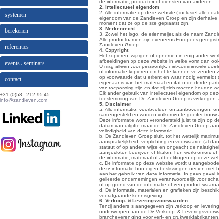
de informatie, producten of diensten van anderen.
2. Intellectueel eigendom
2. Alle informatie op deze website ( inclusief alle coa
systemen
eigendom van de Zandleven Groep en zijn derhalve w
moment dat ze op de site geplaatst zijn.
3. Merkenrecht
berekenen
3. Zowel het logo, de erlenmeijer, als de naam Zand
Alle productnamen zijn eveneens Europees geregis
Zandleven Groep.
referenties
4. Copyright
Het kopiëren, wijzigen of opnemen in enig ander werk,
afbeeldingen op deze website in welke vorm dan ook
events / seminars
U mag alleen voor persoonlijk, niet-commerciële do
of informatie kopiëren om het te kunnen verzenden z
op voorwaarde dat u erkent en waar nodig vermeldt 
contact
eigenaar is van het materiaal en dat u de derde par
van toepassing zijn en dat zij zich moeten houden
Elk ander gebruik van intellectueel eigendom op deze w
+31 (0)58 - 212 95 45
toestemming van De Zandleven Groep is verkregen. A
info@zandleven.com
5. Disclaimer
a. Alle informatie, voorbeelden en aanbevelingen, en 
samengesteld en worden volkomen te goeder trouw
Deze informatie wordt verondersteld juist te zijn o
datum van uitgifte maar de De Zandleven Groep aanva
volledigheid van deze informatie.
b. De Zandleven Groep sluit, tot het wettelijk maximum
aansprakelijkheid, verplichting en voorwaarde (al dan 
statuut of op andere wijze en ongeacht de nalatigh
aangesloten bedrijven of filialen, hun werknemers of
de informatie, materiaal of afbeeldingen op deze websi
c. De informatie op deze website wordt u aangebode
deze informatie hun eigen beslissingen nemen met be
aan het gebruik van deze informatie. In geen geval 
gelieerde ondernemingen verantwoordelijk voor schad
of op grond van de informatie of een product waarna
d. De informatie, materialen en grafieken zijn besc
voorafgaande kennisgeving.
6. Verkoop- & Leveringsvoorwaarden
Tenzij anders is aangegeven zijn verkoop en levering
onderworpen aan de De Verkoop- & Leveringsvoorw
branchevereniging voor verf- en drukwerkfabrikanten