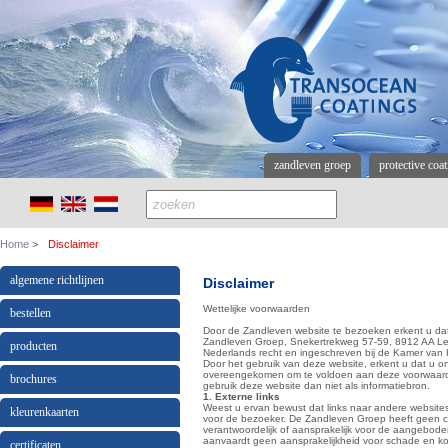
zandleven groep
protective coa
Home
Disclaimer
algemene richtlijnen
Disclaimer
Wettelijke voorwaarden
bestellen
Door de Zandleven website te bezoeken erkent u dat 
Zandleven Groep, Snekertrekweg 57-59, 8912 AA L
producten
Nederlands recht en ingeschreven bij de Kamer va
Door het gebruik van deze website, erkent u dat u
overeengekomen om te voldoen aan deze voorwaarde
brochures
gebruik deze website dan niet als informatiebron.
1. Externe links
Weest u ervan bewust dat links naar andere websites 
kleurenkaarten
voor de bezoeker. De Zandleven Groep heeft geen co
verantwoordelijk of aansprakelijk voor de aangebode
aanvaardt geen aansprakelijkheid voor schade en ko
certificaten